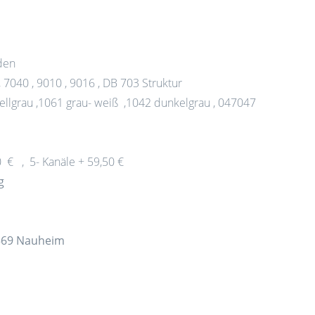
rden
7040 , 9010 , 9016 , DB 703 Struktur
ellgrau ,1061 grau- weiß ,1042 dunkelgrau , 047047
0 € , 5- Kanäle + 59,50 €
g
4569 Nauheim