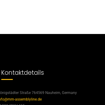
Kontaktdetails
önigstädter Straße 764569 Nauheim, Germany
nfo@mm-assemblyline.de